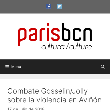
Saltar
al
contenido
Menú
Combate Gosselin/Jolly
sobre la violencia en Aviñón
17 de julio de 2018