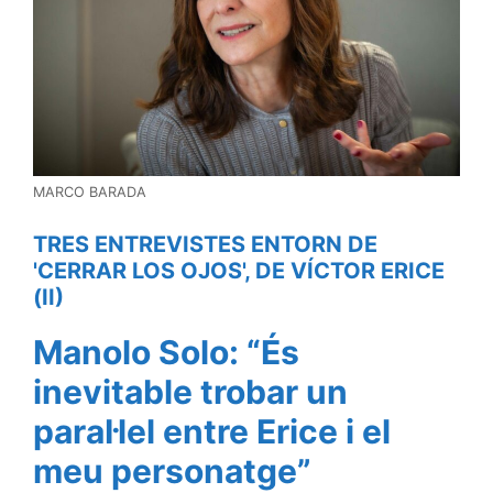
MARCO BARADA
TRES ENTREVISTES ENTORN DE
'CERRAR LOS OJOS', DE VÍCTOR ERICE
(II)
Manolo Solo: “És
inevitable trobar un
paral·lel entre Erice i el
meu personatge”