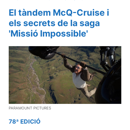
El tàndem McQ-Cruise i
els secrets de la saga
'Missió Impossible'
PARAMOUNT PICTURES
78ª EDICIÓ