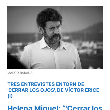
MARCO BARADA
TRES ENTREVISTES ENTORN DE
'CERRAR LOS OJOS', DE VÍCTOR ERICE
(I)
Helena Miquel: “'Cerrar los