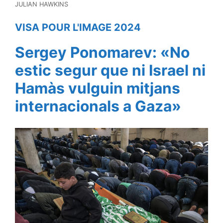
JULIAN HAWKINS
VISA POUR L'IMAGE 2024
Sergey Ponomarev: «No
estic segur que ni Israel ni
Hamàs vulguin mitjans
internacionals a Gaza»