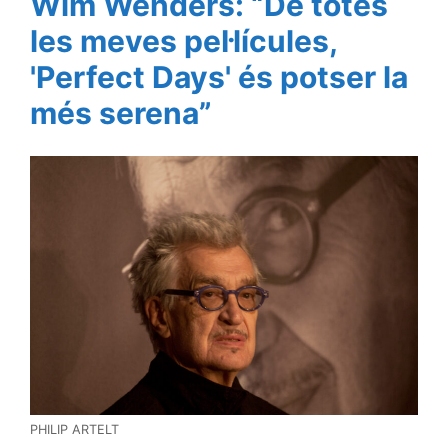
Wim Wenders: “De totes
les meves pel·lícules,
'Perfect Days' és potser la
més serena”
PHILIP ARTELT