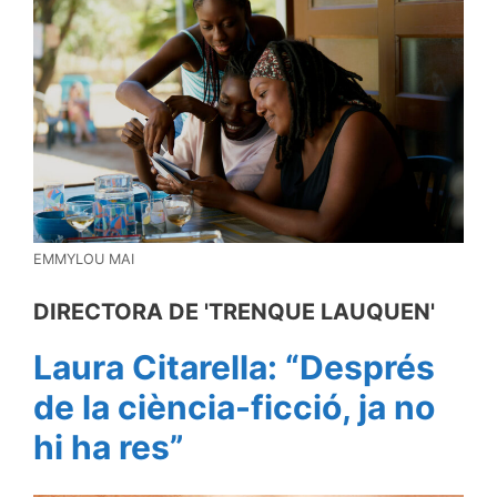
EMMYLOU MAI
DIRECTORA DE 'TRENQUE LAUQUEN'
Laura Citarella: “Després
de la ciència-ficció,
ja no
hi ha res”