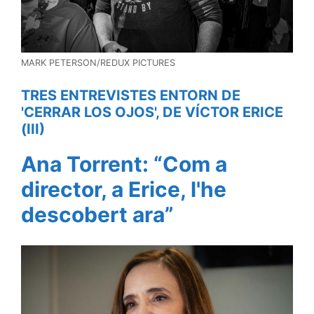
MARK PETERSON/REDUX PICTURES
TRES ENTREVISTES ENTORN DE
'CERRAR LOS OJOS', DE VÍCTOR ERICE
(III)
Ana Torrent: “Com a
director, a Erice, l'he
descobert ara”