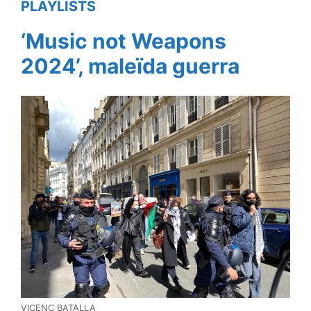
PLAYLISTS
‘Music not Weapons
2024’, maleïda guerra
VICENÇ BATALLA