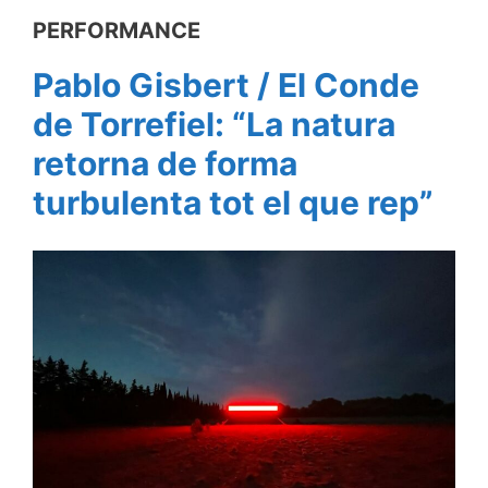
PERFORMANCE
Pablo Gisbert / El Conde
de Torrefiel: “La natura
retorna de forma
turbulenta tot el que rep”