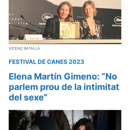
VICENÇ BATALLA
FESTIVAL DE CANES 2023
Elena Martín Gimeno: “No
parlem prou de la intimitat
del sexe”