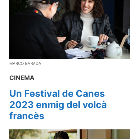
MARCO BARADA
CINEMA
Un Festival de Canes
2023 enmig del volcà
francès