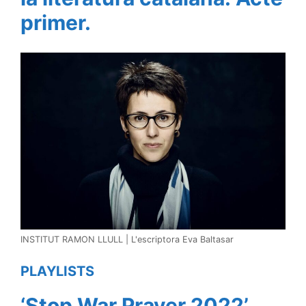
primer.
INSTITUT RAMON LLULL | L'escriptora Eva Baltasar
PLAYLISTS
‘Stop War Prayer 2022’,