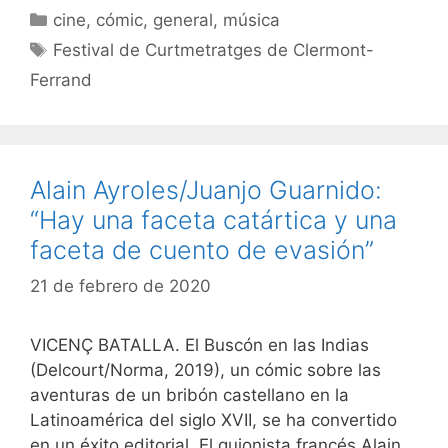
Categorías
cine
,
cómic
,
general
,
música
Etiquetas
Festival de Curtmetratges de Clermont-
Ferrand
Alain Ayroles/Juanjo Guarnido:
“Hay una faceta catártica y una
faceta de cuento de evasión”
21 de febrero de 2020
VICENÇ BATALLA. El Buscón en las Indias
(Delcourt/Norma, 2019), un cómic sobre las
aventuras de un bribón castellano en la
Latinoamérica del siglo XVII, se ha convertido
en un éxito editorial. El guionista francés Alain