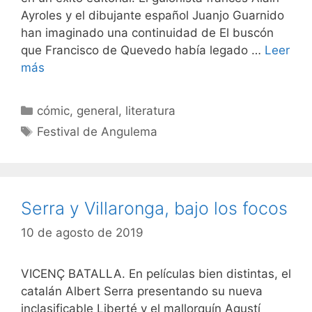
Ayroles y el dibujante español Juanjo Guarnido
han imaginado una continuidad de El buscón
que Francisco de Quevedo había legado …
Leer
más
Categorías
cómic
,
general
,
literatura
Etiquetas
Festival de Angulema
Serra y Villaronga, bajo los focos
10 de agosto de 2019
VICENÇ BATALLA. En películas bien distintas, el
catalán Albert Serra presentando su nueva
inclasificable Liberté y el mallorquín Agustí