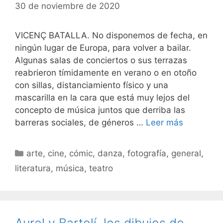
30 de noviembre de 2020
VICENÇ BATALLA. No disponemos de fecha, en
ningún lugar de Europa, para volver a bailar.
Algunas salas de conciertos o sus terrazas
reabrieron tímidamente en verano o en otoño
con sillas, distanciamiento físico y una
mascarilla en la cara que está muy lejos del
concepto de música juntos que derriba las
barreras sociales, de géneros …
Leer más
Categorías
arte
,
cine
,
cómic
,
danza
,
fotografía
,
general
,
literatura
,
música
,
teatro
Aurel y Bartolí, los dibujos de