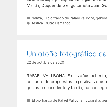
Martín, Duquende o el guitarrista Juan 
Categorías
danza
,
El ojo franco de Rafael Vallbona
,
genera
Etiquetas
festival Ciutat Flamenco
Un otoño fotográfico ca
22 de octubre de 2020
RAFAEL VALLBONA. En los años ochenta, el
conjunto de propuestas expositivas que pre
quizás un poco lento y tardío, ha consegu
Categorías
El ojo franco de Rafael Vallbona
,
fotografía
,
gen