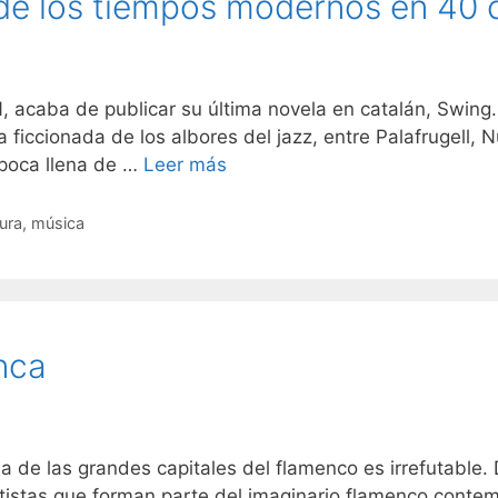
 de los tiempos modernos en 40
 acaba de publicar su última novela en catalán, Swing. A
a ficcionada de los albores del jazz, entre Palafrugell, 
época llena de …
Leer más
tura
,
música
nca
las grandes capitales del flamenco es irrefutable. De 
 a artistas que forman parte del imaginario flamenco co