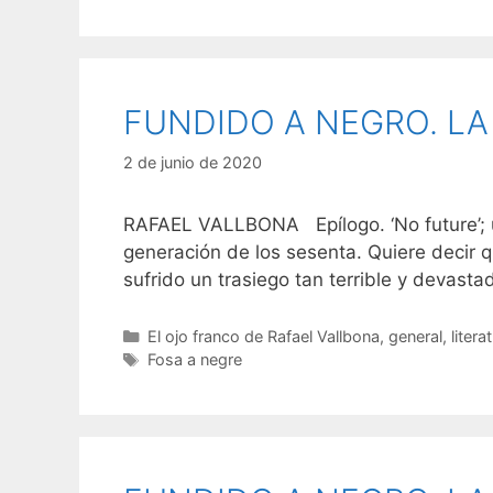
FUNDIDO A NEGRO. LA
2 de junio de 2020
RAFAEL VALLBONA Epílogo. ‘No future’; un p
generación de los sesenta. Quiere decir 
sufrido un trasiego tan terrible y devast
Categorías
El ojo franco de Rafael Vallbona
,
general
,
litera
Etiquetas
Fosa a negre