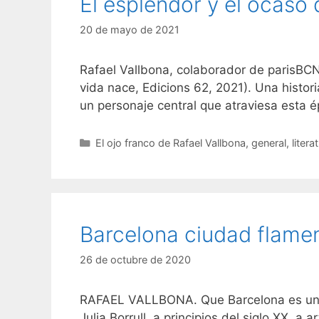
El esplendor y el ocaso
20 de mayo de 2021
Rafael Vallbona, colaborador de parisBCN,
vida nace, Edicions 62, 2021). Una histori
un personaje central que atraviesa esta 
Categorías
El ojo franco de Rafael Vallbona
,
general
,
litera
Barcelona ciudad flame
26 de octubre de 2020
RAFAEL VALLBONA. Que Barcelona es una de 
Julia Borrull, a principios del siglo XX,