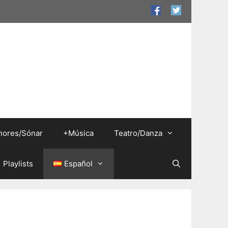
nores/Sónar
+Música
Teatro/Danza
Playlists
Español