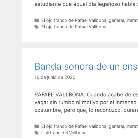
estudiante que aquel día legañoso había
Categorías
El ojo franco de Rafael Vallbona
,
general
,
litera
Etiquetas
El ojo franco de Rafael Vallbona
Banda sonora de un ensa
16 de junio de 2020
RAFAEL VALLBONA. Cuando acabé de escrib
vagar sin rumbo ni motivo por el inmenso
costumbre, pero que, lo reconozco, dura
Categorías
El ojo franco de Rafael Vallbona
,
general
,
litera
Etiquetas
L'ull franc del Vallbona