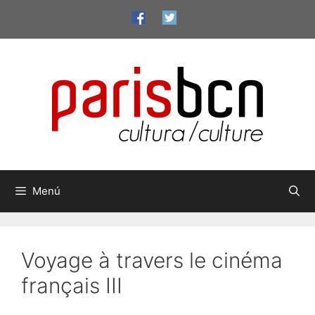
Saltar
al
contenido
Menú
Voyage à travers le cinéma
français III