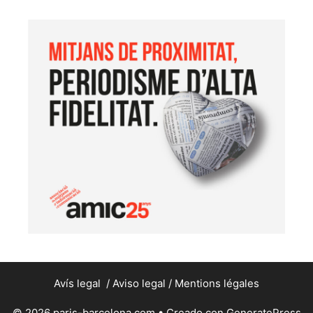
Avís legal
/
Aviso legal
/
Mentions légales
© 2026 paris-barcelona.com
• Creado con
GeneratePress