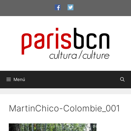
Saltar
al
contenido
Menú
MartinChico-Colombie_001