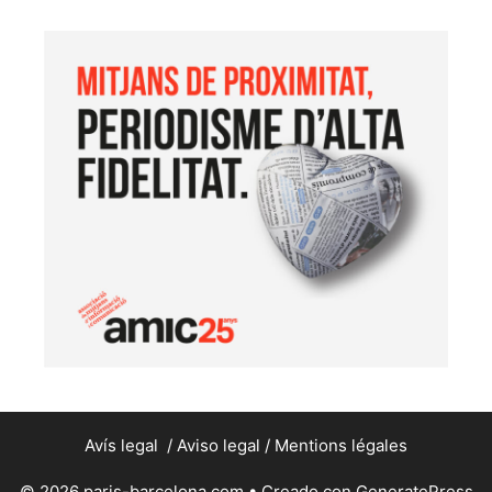
Avís legal
/
Aviso legal
/
Mentions légales
© 2026 paris-barcelona.com
• Creado con
GeneratePress