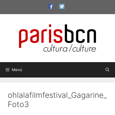
Saltar
al
contenido
Menú
ohlalafilmfestival_Gagarine_
Foto3