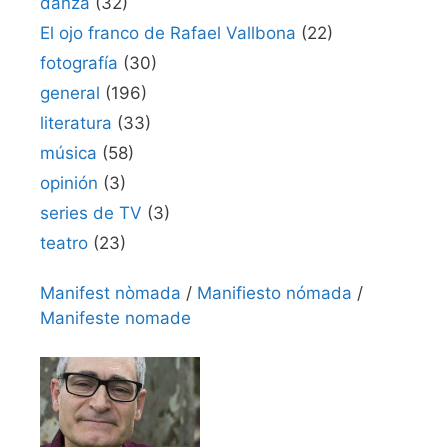
danza
(32)
El ojo franco de Rafael Vallbona
(22)
fotografía
(30)
general
(196)
literatura
(33)
música
(58)
opinión
(3)
series de TV
(3)
teatro
(23)
Manifest nòmada
/
Manifiesto nómada
/
Manifeste nomade