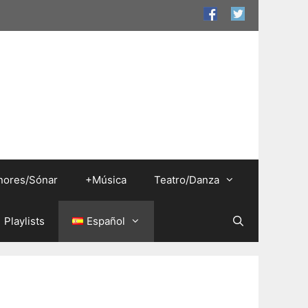
nores/Sónar
+Música
Teatro/Danza
Playlists
Español