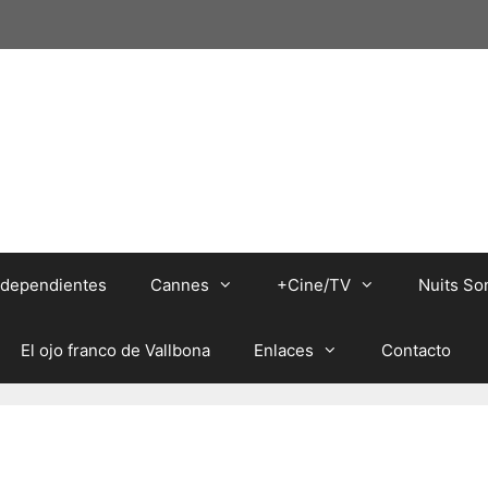
independientes
Cannes
+Cine/TV
Nuits So
El ojo franco de Vallbona
Enlaces
Contacto