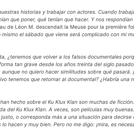
nuestras historias y trabajar con actores. Cuando trab
ían que poner, qué tenían que hacer. Y nos respondían
eau de Léon M. descendait la Meuse pour la première foi
lo mismo el sábado que viene será complicado con mi m
ta, ¿tenemos que volver a los falsos documentales por
forma tan grave desde los años treinta del siglo pasado
, aunque no quiero hacer similitudes sobre qué pasará.
tivo tenemos que retornar al documental? ¿Habría una n
e han hecho sobre el Ku Klux Klan son muchas de ficción
nda del Ku Klux Klan. A veces, son películas muy buenas
justo, o corresponda más a una situación para decirse q
 lo hacen y muy bien. Pero no me digo: ¡mira, es nece