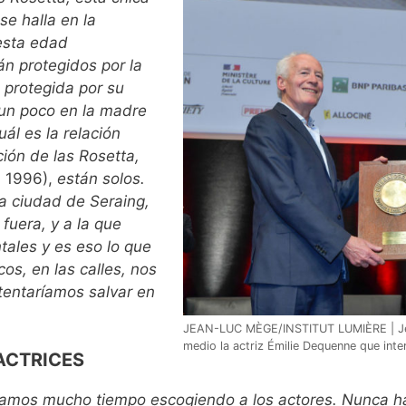
e halla en la
 esta edad
n protegidos por la
á protegida por su
 un poco en la madre
ál es la relación
ión de las Rosetta,
, 1996),
están solos.
a ciudad de Seraing,
fuera, y a la que
ales y es eso lo que
os, en las calles, nos
ntentaríamos salvar en
JEAN-LUC MÈGE/INSTITUT LUMIÈRE | Jean
medio la actriz Émilie Dequenne que int
ACTRICES
amos mucho tiempo escogiendo a los actores. Nunca h