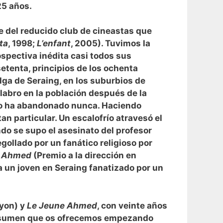
5 años.
e del reducido club de cineastas que
ta
, 1998;
L’enfant
, 2005). Tuvimos la
spectiva inédita casi todos sus
etenta, principios de los ochenta
lga de Seraing, en los suburbios de
alabro en la población después de la
 no ha abandonado nunca. Haciendo
tan particular. Un escalofrío atravesó el
ndo se supo el asesinato del profesor
egollado por un fanático religioso por
e Ahmed
(Premio a la dirección en
a un joven en Seraing fanatizado por un
Lyon) y
Le Jeune Ahmed
, con veinte años
n resumen que os ofrecemos empezando