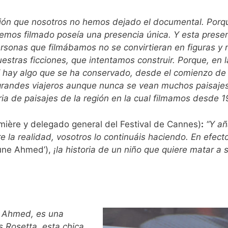
sión que nosotros no hemos dejado el documental. Porq
mos filmado poseía una presencia única. Y esta presenc
rsonas que filmábamos no se convirtieran en figuras y
stras ficciones, que intentamos construir. Porque, en 
. Y hay algo que se ha conservado, desde el comienzo d
andes viajeros aunque nunca se vean muchos paisajes, 
toria de paisajes de la región en la cual filmamos desde 1
Lumière y delegado general del Festival de Cannes)
:
“Y añ
la realidad, vosotros lo continuáis haciendo. En efect
une Ahmed’),
¡la historia de un niño que quiere matar a 
n Ahmed, es una
s Rosetta, esta chica