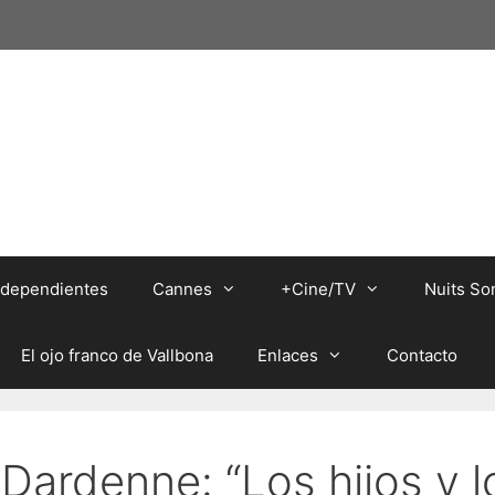
independientes
Cannes
+Cine/TV
Nuits So
El ojo franco de Vallbona
Enlaces
Contacto
Dardenne: “Los hijos y l