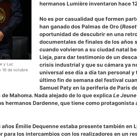
hermanos Lumière inventaron hace 12
No es por casualidad que formen part
han ganado dos Palmas de Oro (
Roset
oportunidad de descubrir en una retro
documentales de finales de los años s
cuando volvieron a su ciudad natal be
Lieja, para dar testimonio de un desc
e y Luc
crisis industrial y que su cámara ya
o 16 de octubre
universal ese día a día tan personal y 
último fin de semana del festival cua
Samuel Paty en la periferia de París d
s de Mahoma. Nada alejado de lo que explica
Le Jeun
 los hermanos Dardenne, que tiene como protagonista 
 18 años Émilie Dequenne estaba presente también en 
ctor para los intercambios con los realizadores en u