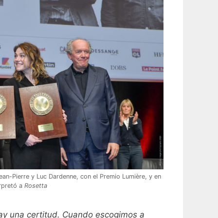
-Pierre y Luc Dardenne, con el Premio Lumière, y en
erpretó a
Rosetta
ay una certitud. Cuando escogimos a