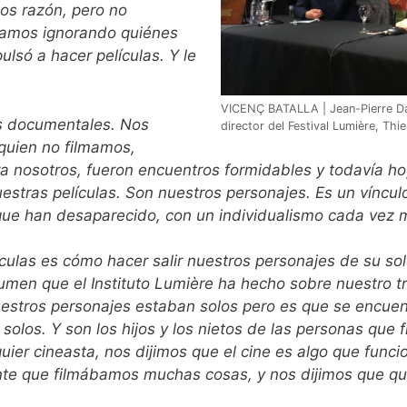
mos razón, pero no
amos ignorando quiénes
lsó a hacer películas. Y le
VICENÇ BATALLA | Jean-Pierre Dar
s documentales. Nos
director del Festival Lumière, Thi
uien no filmamos,
a nosotros, fueron encuentros formidables y todavía hoy
stras películas. Son nuestros personajes. Es un vínculo 
 que han desaparecido, con un individualismo cada vez 
ículas es cómo hacer salir nuestros personajes de su 
sumen que el Instituto Lumière ha hecho sobre nuestro t
estros personajes estaban solos pero es que se encuen
 solos. Y son los hijos y los nietos de las personas qu
r cineasta, nos dijimos que el cine es algo que funci
ente que filmábamos muchas cosas, y nos dijimos que qui