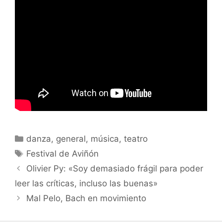
Categorías
danza
,
general
,
música
,
teatro
Etiquetas
Festival de Aviñón
Olivier Py: «Soy demasiado frágil para poder
leer las críticas, incluso las buenas»
Mal Pelo, Bach en movimiento