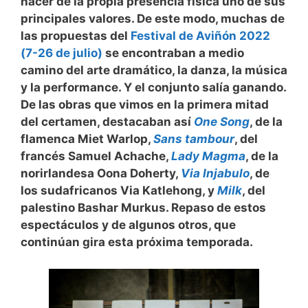
hacer de la propia presencia física uno de sus
principales valores. De este modo, muchas de
las propuestas del
Festival de Aviñón 2022
(7-26 de julio)
se encontraban a medio
camino del arte dramático, la danza, la música
y la performance. Y el conjunto salía ganando.
De las obras que vimos en la primera mitad
del certamen, destacaban así
One Song
, de la
flamenca Miet Warlop,
Sans tambour
, del
francés Samuel Achache,
Lady Magma
, de la
norirlandesa Oona Doherty,
Via Injabulo
, de
los sudafricanos Via Katlehong, y
Milk
, del
palestino Bashar Murkus. Repaso de estos
espectáculos y de algunos otros, que
continúan gira esta próxima temporada.