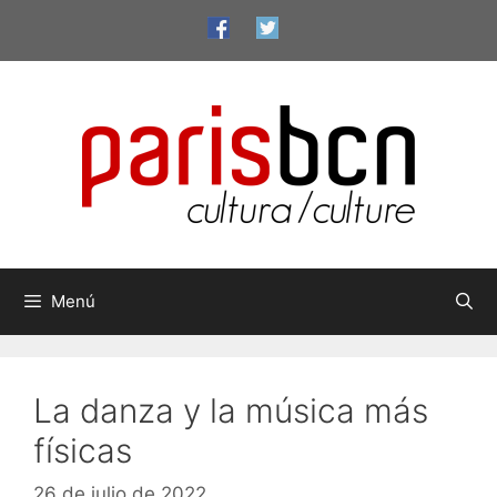
Saltar
al
contenido
Menú
La danza y la música más
físicas
26 de julio de 2022