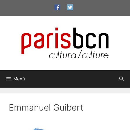
Saltar
al
contenido
Menú
Emmanuel Guibert