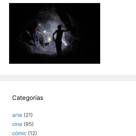
Categorías
arte
(21)
cine
(95)
cómic
(12)