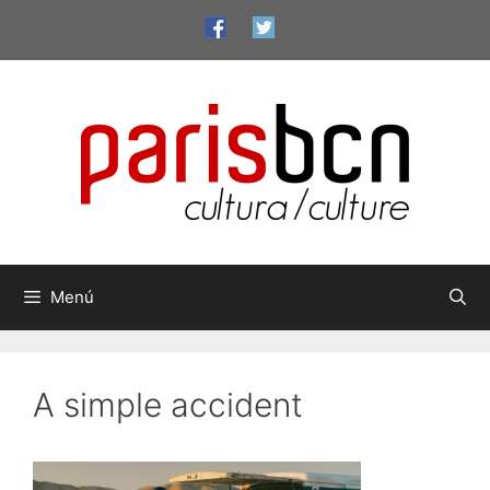
Saltar
al
contenido
Menú
A simple accident