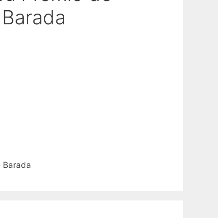
o Barada
o Barada