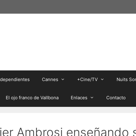
independientes
Cannes
+Cine/TV
Nuits So
El ojo franco de Vallbona
Enlaces
Contacto
vier Ambrosi enseñando 