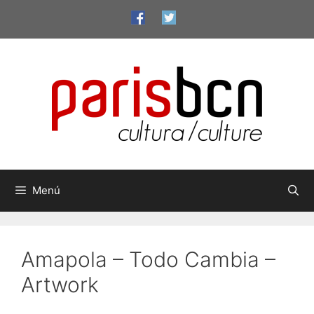
Saltar
al
contenido
Menú
Amapola – Todo Cambia –
Artwork