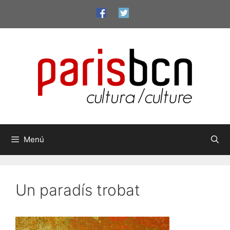
Saltar
al
contenido
Menú
Un paradís trobat