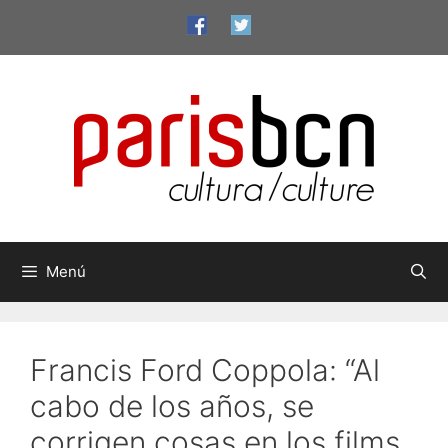
Saltar
al
contenido
Menú
Francis Ford Coppola: “Al
cabo de los años, se
corrigen cosas en los films