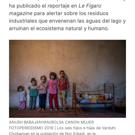
ha publicado el reportaje en
Le Figaro
magazine
para alertar sobre los residuos
industriales que envenenan las aguas del lago y
arruinan el ecosistema natural y humano.
ANUSH BABAJANYAN/BOLSA CANON MUJER
FOTOPERIODISMO 2019 | Los seis hijos e hijas de Varduhi
Chobanyan en la población de Nor Erkedj, en la