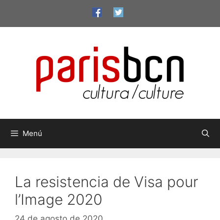
Saltar
al
contenido
Menú
La resistencia de Visa pour
l’Image 2020
24 de agosto de 2020