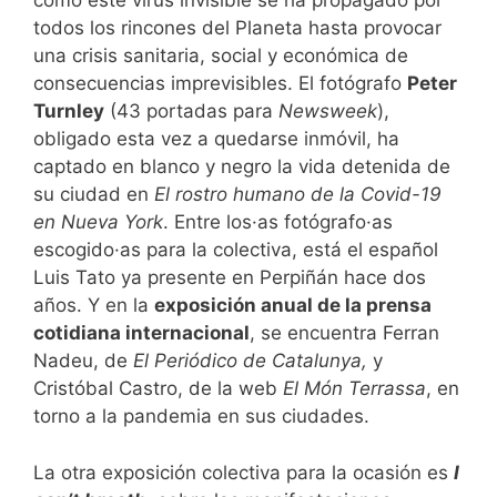
como este virus invisible se ha propagado por
todos los rincones del Planeta hasta provocar
una crisis sanitaria, social y económica de
consecuencias imprevisibles. El fotógrafo
Peter
Turnley
(43 portadas para
Newsweek
),
obligado esta vez a quedarse inmóvil, ha
captado en blanco y negro la vida detenida de
su ciudad en
El rostro humano de la Covid-19
en Nueva York
. Entre los·as fotógrafo·as
escogido·as para la colectiva, está el español
Luis Tato ya presente en Perpiñán hace dos
años. Y en la
exposición anual de la prensa
cotidiana internacional
, se encuentra Ferran
Nadeu, de
El Periódico de Catalunya,
y
Cristóbal Castro, de la web
El Món Terrassa
,
en
torno a la pandemia en sus ciudades.
La otra exposición colectiva para la ocasión es
I