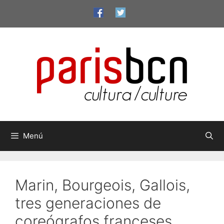
Saltar
al
contenido
Menú
Marin, Bourgeois, Gallois,
tres generaciones de
coreógrafos franceses