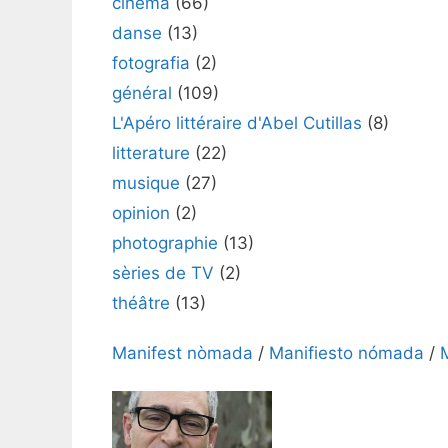
cinéma
(66)
danse
(13)
fotografia
(2)
général
(109)
L'Apéro littéraire d'Abel Cutillas
(8)
litterature
(22)
musique
(27)
opinion
(2)
photographie
(13)
sèries de TV
(2)
théâtre
(13)
Manifest nòmada
/
Manifiesto nómada
/