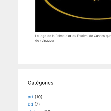
Le logo de la Palme d'or du Festival de Cannes que
de vainqueur
Catégories
art
(10)
bd
(7)