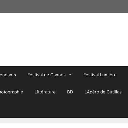
pendants
Festival de Cannes
Festival Lumière
hotographie
Littérature
BD
L’Apéro de Cutillas