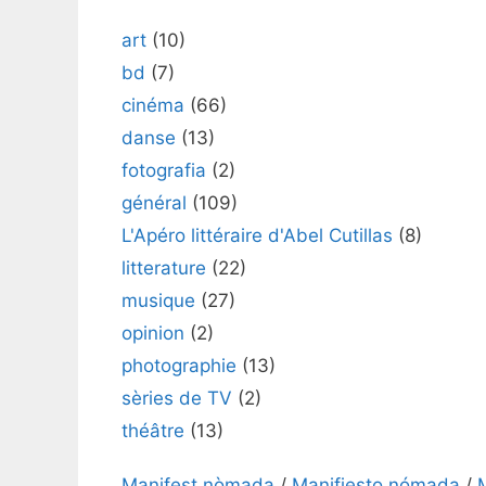
art
(10)
bd
(7)
cinéma
(66)
danse
(13)
fotografia
(2)
général
(109)
L'Apéro littéraire d'Abel Cutillas
(8)
litterature
(22)
musique
(27)
opinion
(2)
photographie
(13)
sèries de TV
(2)
théâtre
(13)
Manifest nòmada
/
Manifiesto nómada
/