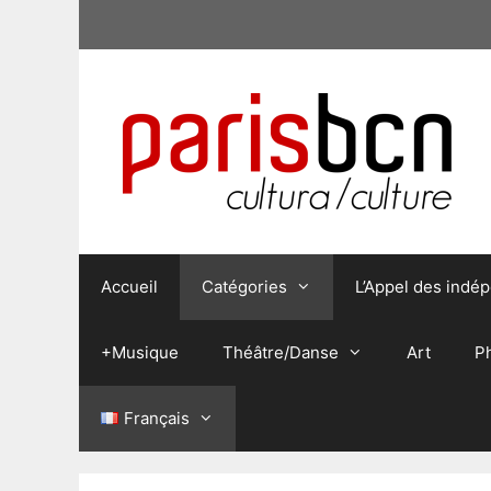
Aller
au
contenu
Accueil
Catégories
L’Appel des indé
+Musique
Théâtre/Danse
Art
P
Français