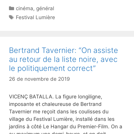
Catégories
cinéma
,
général
Étiquettes
Festival Lumière
Bertrand Tavernier: “On assiste
au retour de la liste noire, avec
le politiquement correct”
26 de novembre de 2019
VICENÇ BATALLA. La figure longiligne,
imposante et chaleureuse de Bertrand
Tavernier me reçoit dans les coulisses du
village du Festival Lumière, installé dans les
jardins à côté Le Hangar du Premier-Film. On a
au maximum une demi-heure, et on doit