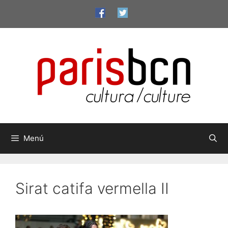
Vés
al
contingut
Menú
Sirat catifa vermella II