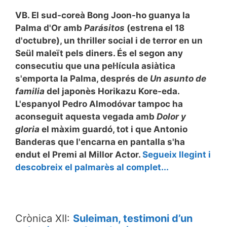
VB. El sud-coreà Bong Joon-ho guanya la
Palma d'Or amb
Parásitos
(estrena el 18
d'octubre), un thriller social i de terror en un
Seül maleït pels diners. És el segon any
consecutiu que una pel·lícula asiàtica
s'emporta la Palma, després de
Un asunto de
familia
del japonès Horikazu Kore-eda.
L'espanyol Pedro Almodóvar tampoc ha
aconseguit aquesta vegada amb
Dolor y
gloria
el màxim guardó, tot i que Antonio
Banderas que l'encarna en pantalla s'ha
endut el Premi al Millor Actor.
Segueix llegint i
descobreix el palmarès al complet...
Crònica XII:
Suleiman, testimoni d’un