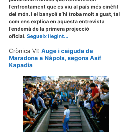
l’enfrontament que es viu al país més cinèfil
del món. I el banyolí s’hi troba molt a gust, tal
com ens explica en aquesta entrevista
l’endemà de la primera projecció
oficial.
Segueix llegint...
Crònica VI:
Auge i caiguda de
Maradona a Nàpols, segons Asif
Kapadia