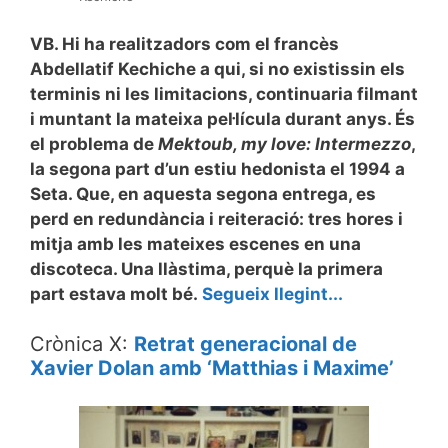
VB. Hi ha realitzadors com el francès
Abdellatif Kechiche a qui, si no existissin els
terminis ni les limitacions, continuaria filmant
i muntant la mateixa pel·lícula durant anys. És
el problema de
Mektoub, my love: Intermezzo
,
la segona part d’un estiu hedonista el 1994 a
Seta. Que, en aquesta segona entrega, es
perd en redundància i reiteració: tres hores i
mitja amb les mateixes escenes en una
discoteca. Una llàstima, perquè la primera
part estava molt bé.
Segueix llegint...
Crònica X:
Retrat generacional de
Xavier Dolan amb ‘Matthias i Maxime’