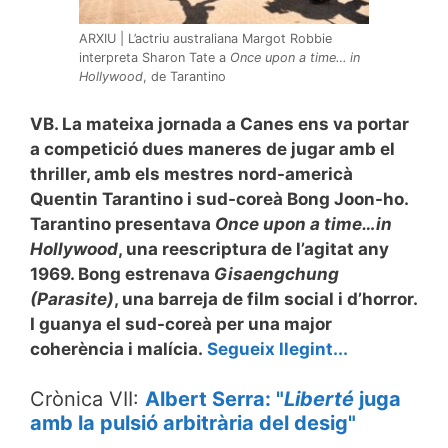
ARXIU | L’actriu australiana Margot Robbie
interpreta Sharon Tate a
Once upon a time… in
Hollywood
, de Tarantino
VB. La mateixa jornada a Canes ens va portar
a competició dues maneres de jugar amb el
thriller, amb els mestres nord-americà
Quentin Tarantino i sud-coreà Bong Joon-ho.
Tarantino presentava
Once upon a time…in
Hollywood
, una reescriptura de l’agitat any
1969. Bong estrenava
Gisaengchung
(Parasite)
, una barreja de film social i d’horror.
I guanya el sud-coreà per una major
coherència i malícia.
Segueix llegint...
Crònica VII:
Albert Serra: "
Liberté
juga
amb la pulsió arbitrària del desig"