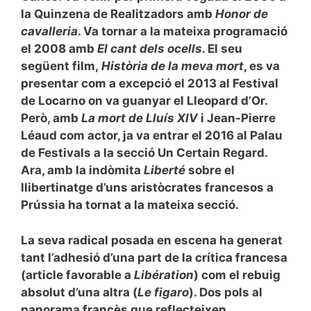
la Quinzena de Realitzadors amb
Honor de
cavalleria
. Va tornar a la mateixa programació
el 2008 amb
El cant dels ocells
. El seu
següent film,
Història de la meva mort
, es va
presentar com a excepció el 2013 al Festival
de Locarno on va guanyar el Lleopard d’Or.
Però, amb
La mort de Lluís XIV
i Jean-Pierre
Léaud com actor, ja va entrar el 2016 al Palau
de Festivals a la secció Un Certain Regard.
Ara, amb la indòmita
Liberté
sobre el
llibertinatge d’uns aristòcrates francesos a
Prússia ha tornat a la mateixa secció.
La seva radical posada en escena ha generat
tant l’adhesió d’una part de la crítica francesa
(article favorable a
Libération
) com el rebuig
absolut d’una altra (
Le figaro
). Dos pols al
panorama francès que reflecteixen