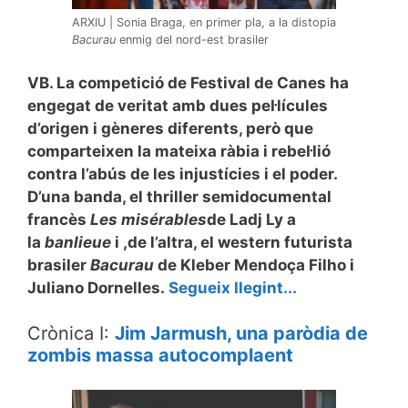
ARXIU | Sonia Braga, en primer pla, a la distopia
Bacurau
enmig del nord-est brasiler
VB. La competició de Festival de Canes ha
engegat de veritat amb dues pel·lícules
d’origen i gèneres diferents, però que
comparteixen la mateixa ràbia i rebel·lió
contra l’abús de les injustícies i el poder.
D’una banda, el thriller semidocumental
francès
Les misérables
de Ladj Ly a
la
banlieue
i ,de l’altra, el western futurista
brasiler
Bacurau
de Kleber Mendoça Filho i
Juliano Dornelles.
Segueix llegint...
Crònica I:
Jim Jarmush, una paròdia de
zombis massa autocomplaent