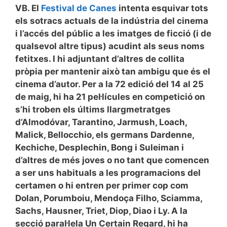
VB. El
Festival de Canes
intenta esquivar tots
els sotracs actuals de la indústria del cinema
i l’accés del públic a les imatges de ficció (i de
qualsevol altre tipus) acudint als seus noms
fetitxes. I hi adjuntant d’altres de collita
pròpia per mantenir això tan ambigu que és el
cinema d’autor. Per a la 72 edició del 14 al 25
de maig, hi ha 21 pel·lícules en competició on
s’hi troben els últims llargmetratges
d’Almodóvar, Tarantino, Jarmush, Loach,
Malick, Bellocchio, els germans Dardenne,
Kechiche, Desplechin, Bong i Suleiman i
d’altres de més joves o no tant que comencen
a ser uns habituals a les programacions del
certamen o hi entren per primer cop com
Dolan, Porumboiu, Mendoça Filho, Sciamma,
Sachs, Hausner, Triet, Diop, Diao i Ly. A la
secció paral·lela Un Certain Regard, hi ha