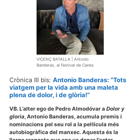
VICENÇ BATALLA | Antonio
Banderas, al Festival de Canes
Crònica III bis:
Antonio Banderas: “Tots
viatgem per la vida amb una maleta
plena de dolor, i de glòria!”
VB. L’alter ego de Pedro Almodóvar a
Dolor y
gloria
, Antonio Banderas, acumula premis i
nominacions pel seu rol a la pel·lícula més
autobiogràfica del manxec. Aquesta és la
llarga resposta que ens va donar l’actor