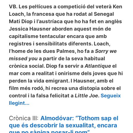
VB.
Les pel·lícues a competició del veterà Ken
Loach, la francesa que ha rodat al Senegal
Mati Diop i l’austríaca que ho ha fet en anglès
Jessica Hausner aborden aquest món de
capitalisme tentacular encara que amb
registres i sensibilitats diferents. Loach,
l’home de les dues Palmes, ho fa a
Sorry we
missed you
a partir de la seva habitual
crònica social. Diop fa servir
a
Atlantique
el
mar com a realitat i onirisme dels joves que hi
perden la vida emigrant. I Hausner, amb el
film més rodó, hi recrea una distopia sobre el
control i la falsa felicitat a
Little Joe
.
Segueix
llegint...
Crònica III:
Almodóvar: “Tothom sap el
que és descobrir la sexualitat, encara
que no sàpiga posar-li nom”