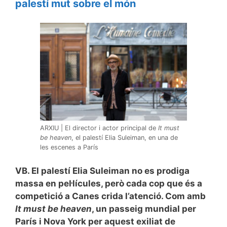
palestí mut sobre el món
ARXIU | El director i actor principal de
It must
be heaven
, el palestí Elia Suleiman, en una de
les escenes a París
VB. El palestí Elia Suleiman no es prodiga
massa en pel·lícules, però cada cop que és a
competició a Canes crida l’atenció. Com amb
It must be heaven
, un passeig mundial per
París i Nova York per aquest exiliat de