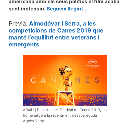
americana amb els seus polítics el film acaba
sent inofensiu.
Segueix llegint...
Prèvia:
Almodóvar i Serra, a les
competicions de Canes 2019 que
manté l’equilibri entre veterans i
emergents
ARXIU | El cartell del Festival de Canes 2019, un
homenatge a la recentment desapareguda
Agnès Varda