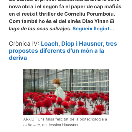
nova obra i el segon fa el paper de cap mafiós
en el reeixit thriller de Corneliu Porumboiu.
Com també ho és el del xinès Diao Yinan
El
lago de las ocas salvajes
.
Segueix llegint...
Crònica IV:
Loach, Diop i Hausner, tres
propostes diferents d’un món a la
deriva
ARXIU | Una falsa felicitat de la biotecnologia a
Little Joe
, de Jessica Haussner