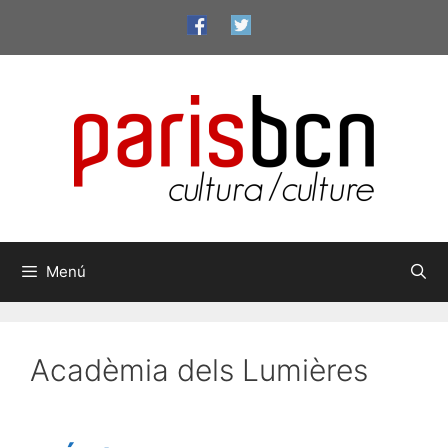
Vés
al
contingut
Menú
Acadèmia dels Lumières