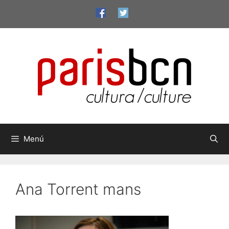
Vés
al
contingut
Menú
Ana Torrent mans