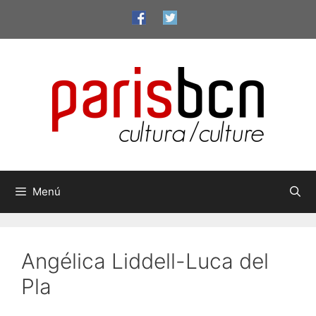
Vés
al
contingut
Menú
Angélica Liddell-Luca del
Pla