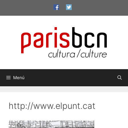
Vés
al
contingut
Menú
http://www.elpunt.cat