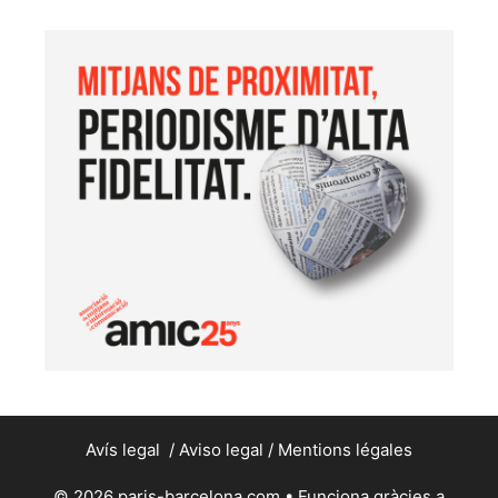
Avís legal
/
Aviso legal
/
Mentions légales
© 2026 paris-barcelona.com
• Funciona gràcies a