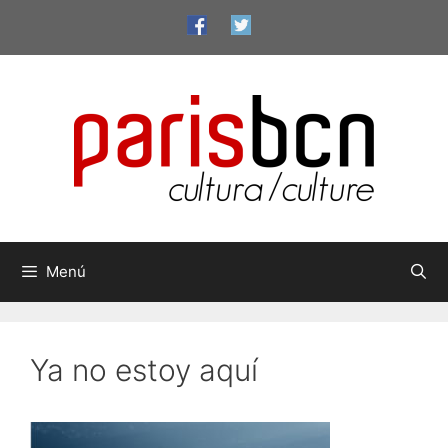
Vés
al
contingut
Menú
Ya no estoy aquí