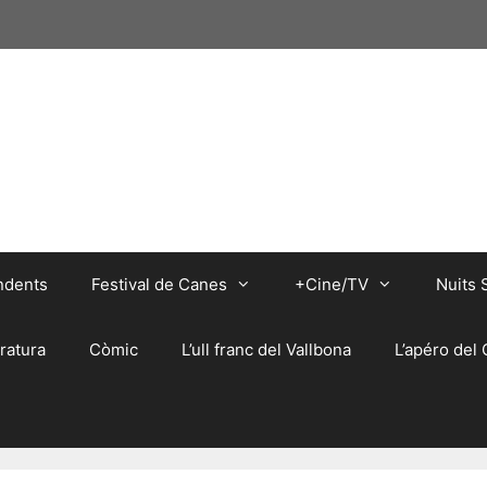
ndents
Festival de Canes
+Cine/TV
Nuits 
eratura
Còmic
L’ull franc del Vallbona
L’apéro del 