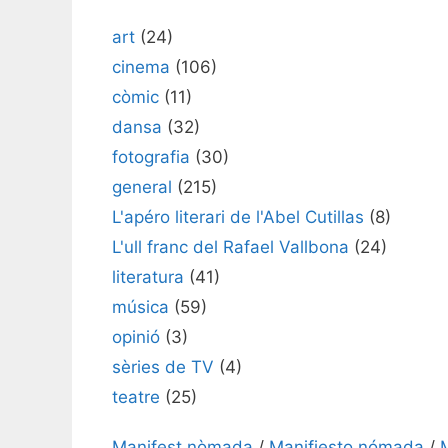
art
(24)
cinema
(106)
còmic
(11)
dansa
(32)
fotografia
(30)
general
(215)
L'apéro literari de l'Abel Cutillas
(8)
L'ull franc del Rafael Vallbona
(24)
literatura
(41)
música
(59)
opinió
(3)
sèries de TV
(4)
teatre
(25)
Manifest nòmada
/
Manifiesto nómada
/