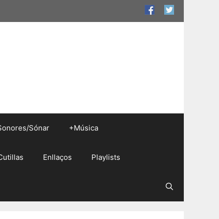
Sonores/Sónar
+Música
Cutillas
Enllaços
Playlists