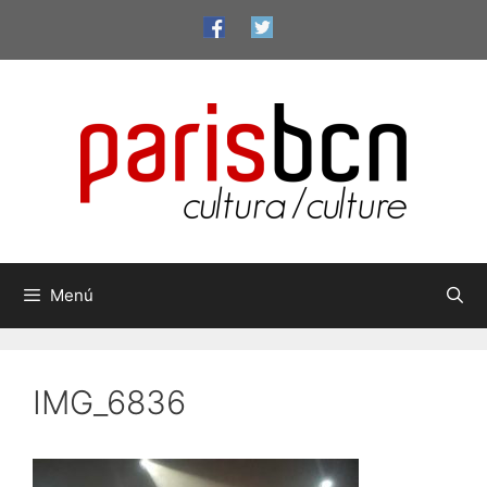
Vés
al
contingut
Menú
IMG_6836