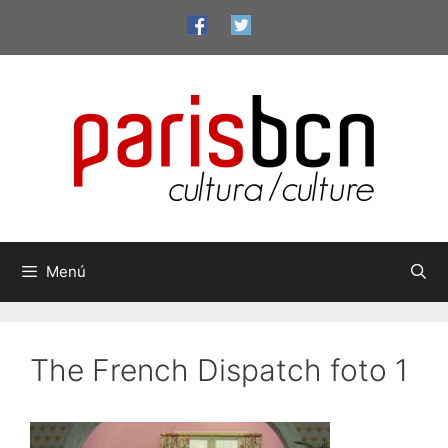
Vés
al
contingut
Menú
The French Dispatch foto 1