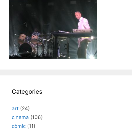
Categories
art
(24)
cinema
(106)
còmic
(11)