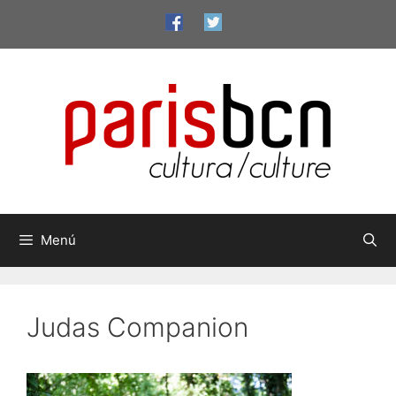
Vés
al
contingut
Menú
Judas Companion