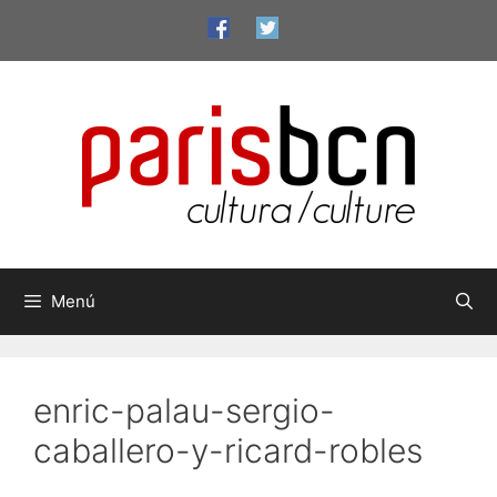
Vés
al
contingut
Menú
enric-palau-sergio-
caballero-y-ricard-robles