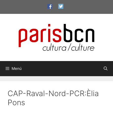
Vés
al
contingut
Menú
CAP-Raval-Nord-PCR:Èlia
Pons