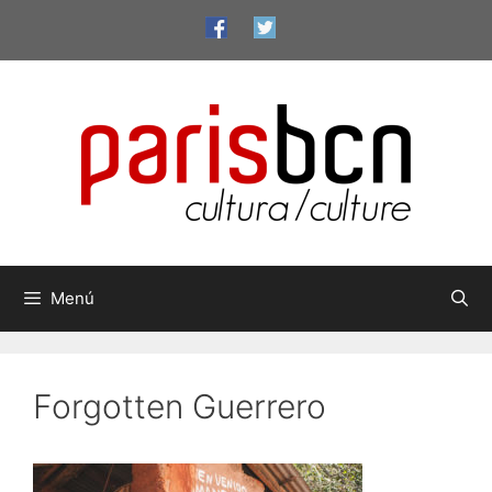
Vés
al
contingut
Menú
Forgotten Guerrero