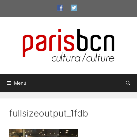
Vés
al
contingut
Menú
fullsizeoutput_1fdb