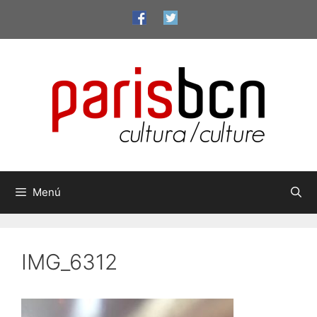
Vés
al
contingut
Menú
IMG_6312