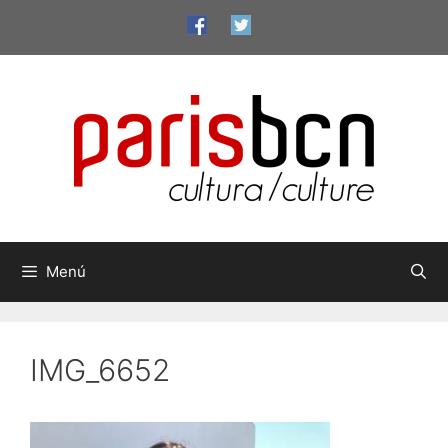
Vés
al
contingut
Menú
IMG_6652