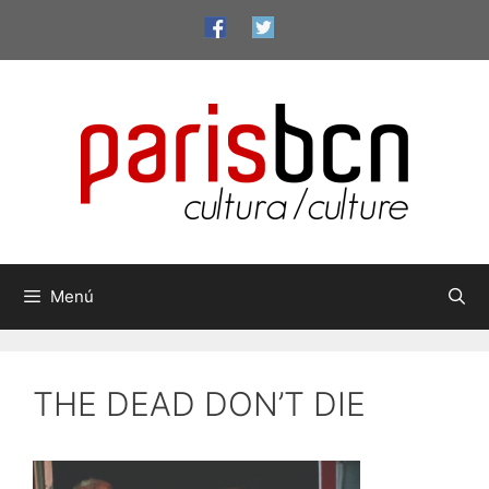
Vés
al
contingut
Menú
THE DEAD DON’T DIE