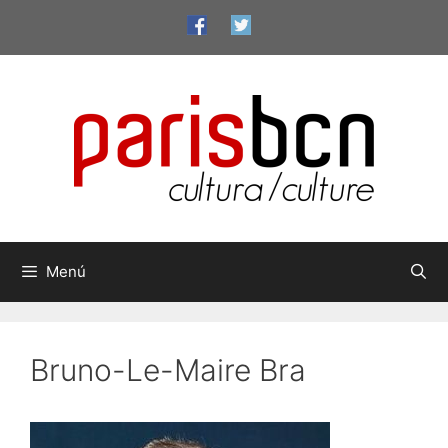
Vés
al
contingut
Menú
Bruno-Le-Maire Bra