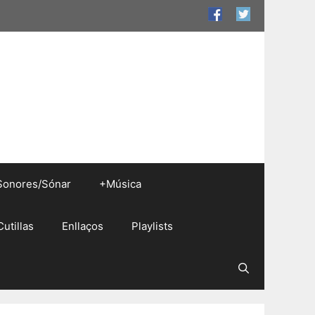
Sonores/Sónar
+Música
Cutillas
Enllaços
Playlists