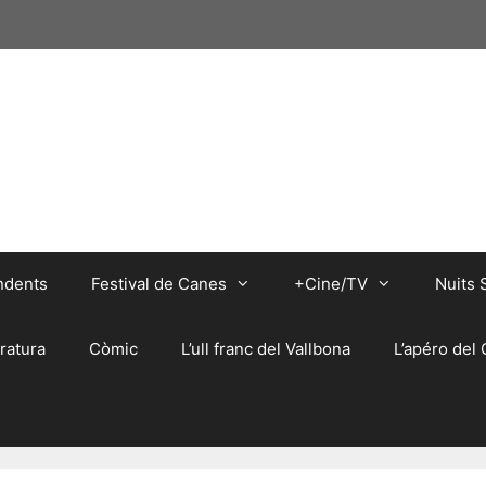
ndents
Festival de Canes
+Cine/TV
Nuits 
eratura
Còmic
L’ull franc del Vallbona
L’apéro del 