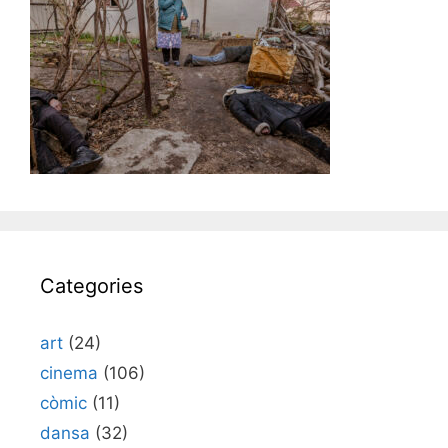
Categories
art
(24)
cinema
(106)
còmic
(11)
dansa
(32)