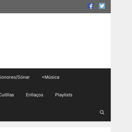
Sonores/Sónar
+Música
Cutillas
Enllaços
Playlists