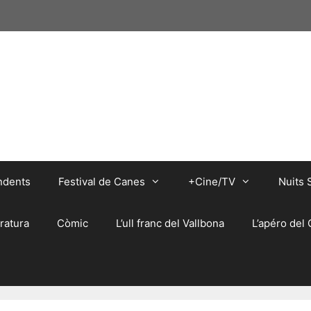
ndents
Festival de Canes
+Cine/TV
Nuits 
eratura
Còmic
L’ull franc del Vallbona
L’apéro del 