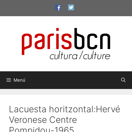
Vés
al
contingut
Menú
Lacuesta horitzontal:Hervé
Veronese Centre
Pompidou-1965