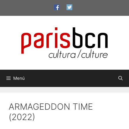
Vés
al
contingut
Menú
ARMAGEDDON TIME
(2022)